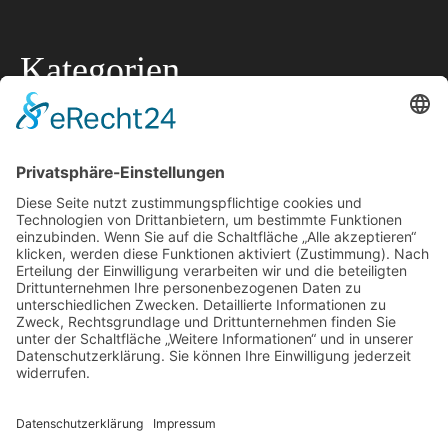
Kategorien
Allgemein
Lokale Tipps
Lokaler Ratgeber
Marketing
Offtopic
Technik