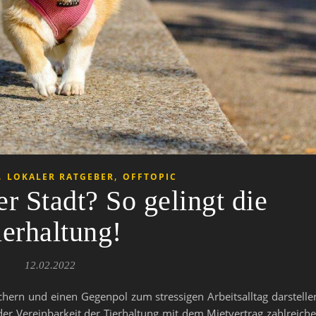
,
,
LOKALER RATGEBER
OFFTOPIC
er Stadt? So gelingt die
ierhaltung!
12.02.2022
ern und einen Gegenpol zum stressigen Arbeitsalltag darstelle
er Vereinbarkeit der Tierhaltung mit dem Mietvertrag zahlreich