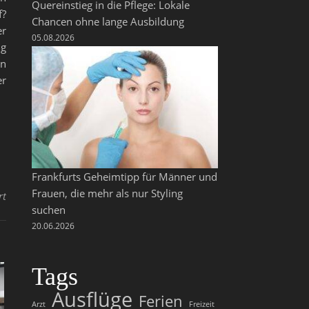
Quereinstieg in die Pflege: Lokale
f?
Chancen ohne lange Ausbildung
er
05.08.2026
ng
en
er
Frankfurts Geheimtipp für Männer und
Frauen, die mehr als nur Styling
für Haustiere in der Stadt? So gelingt die Tierhaltung!
rt
suchen
20.06.2026
Tags
Ausflüge
Ferien
Arzt
Freizeit