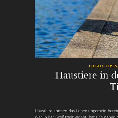
LOKALE TIPPS
Haustiere in d
T
Haustiere können das Leben ungemein bereich
Wer in der Großstadt wohnt, hat sich neben d