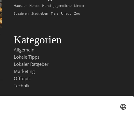
Haustier
Herbst
Hund
Jugendliche
Kinder
Spazieren
Stadtleben
Tiere
Urlaub
Zoo
r
Kategorien
Allgemein
Lokale Tipps
Lokaler Ratgeber
Marketing
Offtopic
Technik