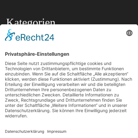
Kategorien
Allgemein
Lokale Tipps
Lokaler Ratgeber
Marketing
Offtopic
Technik