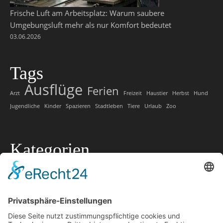
Frische Luft am Arbeitsplatz: Warum saubere
Umgebungsluft mehr als nur Komfort bedeutet
03.06.2026
Tags
Ausflüge
Ferien
Arzt
Freizeit
Haustier
Herbst
Hund
Jugendliche
Kinder
Spazieren
Stadtleben
Tiere
Urlaub
Zoo
Kategorien
Allgemein
Lokale Tipps
Lokaler Ratgeber
Marketing
Offtopic