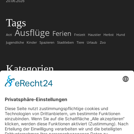
20.06.2026
Tags
Ausflüge
Ferien
Arzt
Freizeit
Haustier
Herbst
Hund
Jugendliche
Kinder
Spazieren
Stadtleben
Tiere
Urlaub
Zoo
Kategorien
Allgemein
Lokale Tipps
Lokaler Ratgeber
Marketing
Offtopic
Technik