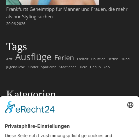
Frankfurts Geheimtipp für Männer und Frauen, die mehr
als nur Styling suchen
20.06.2026
Tags
Ausflüge
Ferien
Arzt
Freizeit
Haustier
Herbst
Hund
Jugendliche
Kinder
Spazieren
Stadtleben
Tiere
Urlaub
Zoo
Kategorien
Allgemein
Lokale Tipps
Lokaler Ratgeber
Marketing
Offtopic