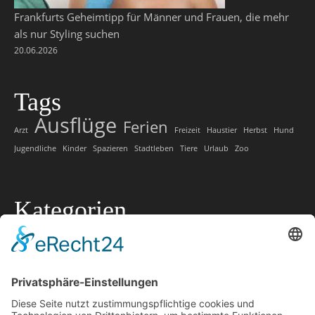
Frankfurts Geheimtipp für Männer und Frauen, die mehr
als nur Styling suchen
20.06.2026
Tags
Ausflüge
Ferien
Arzt
Freizeit
Haustier
Herbst
Hund
Jugendliche
Kinder
Spazieren
Stadtleben
Tiere
Urlaub
Zoo
Kategorien
Allgemein
Lokale Tipps
Lokaler Ratgeber
Marketing
Offtopic