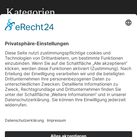
Kategorien
Allgemein
Lokale Tipps
Lokaler Ratgeber
Marketing
Offtopic
Technik