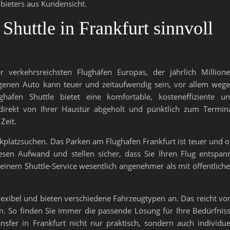
nbieters aus Kundensicht.
huttle in Frankfurt sinnvoll
 verkehrsreichsten Flughäfen Europas, der jährlich Million
eigenen Auto kann teuer und zeitaufwendig sein, vor allem weg
hafen Shuttle bietet eine komfortable, kosteneffiziente u
 direkt von Ihrer Haustür abgeholt und pünktlich zum Termin
Zeit.
arkplatzsuchen. Das Parken am Flughafen Frankfurt ist teuer und o
sen Aufwand und stellen sicher, dass Sie Ihren Flug entspan
einem Shuttle-Service wesentlich angenehmer als mit öffentlich
 flexibel und bieten verschiedene Fahrzeugtypen an. Das reicht v
. So finden Sie immer die passende Lösung für Ihre Bedürfnis
nsfer in Frankfurt nicht nur praktisch, sondern auch individue