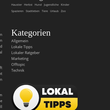
Haustier
Herbst
Hund
Jugendliche
Kinder
Spazieren
Stadtleben
Tiere
Urlaub
Zoo
Kategorien
en
en
Allgemein
nd
Lokale Tipps
al
Lokaler Ratgeber
Marketing
Offtopic
ft
Technik
nt
en
om
se
ll