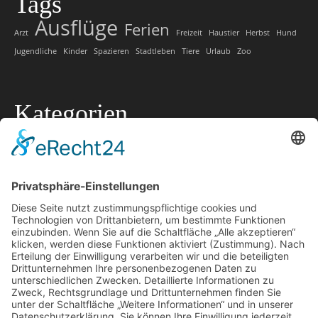
Tags
Ausflüge
Ferien
Arzt
Freizeit
Haustier
Herbst
Hund
Jugendliche
Kinder
Spazieren
Stadtleben
Tiere
Urlaub
Zoo
Kategorien
Allgemein
Lokale Tipps
Lokaler Ratgeber
Marketing
Offtopic
Technik