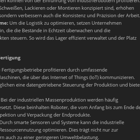
n können von der Einführung von Industrierobotern profitieren
 Schweißen, Lackieren oder Montieren konzipiert sind, erhöhen
sondern verbessern auch die Konsistenz und Präzision der Arbeit
eme:
Um die Logistik zu optimieren, setzen Unternehmen
n, die die Bestände in Echtzeit überwachen und die
en steuern. So wird das Lager effizient verwaltet und der Platz
Fertigung
e Fertigungsbetriebe profitieren durch umfassende
schinen, die über das Internet of Things (IoT) kommunizieren.
glichen eine datengetriebene Steuerung der Produktion und biet
Bei der industriellen Massenproduktion werden häufig
setzt. Diese beinhalten Roboter, die vom Anfang bis zum Ende d
Inspektion und Verpackung der Endprodukte.
Durch smarte Sensoren und Systeme kann die industrielle
Ressourcennutzung optimieren. Dies trägt nicht nur zur
rn auch zu einer geringeren Umweltbelastung.