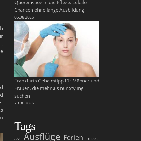
Quereinstieg in die Pflege: Lokale
Chancen ohne lange Ausbildung
05.08.2026
ch
ur
n,
he
Frankfurts Geheimtipp für Männer und
nd
Frauen, die mehr als nur Styling
nd
suchen
zt
20.06.2026
es
em
Tags
Ausflüge
Ferien
Arzt
Freizeit