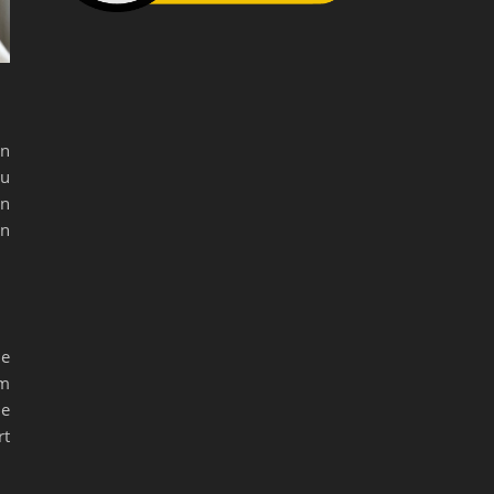
en
zu
en
en
ie
rm
ne
rt