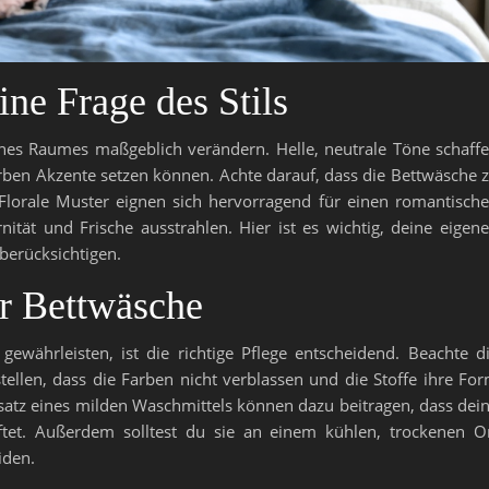
ne Frage des Stils
es Raumes maßgeblich verändern. Helle, neutrale Töne schaff
rben Akzente setzen können. Achte darauf, dass die Bettwäsche 
 Florale Muster eignen sich hervorragend für einen romantisch
tät und Frische ausstrahlen. Hier ist es wichtig, deine eigen
berücksichtigen.
er Bettwäsche
ewährleisten, ist die richtige Pflege entscheidend. Beachte d
tellen, dass die Farben nicht verblassen und die Stoffe ihre Fo
atz eines milden Waschmittels können dazu beitragen, dass dei
ftet. Außerdem solltest du sie an einem kühlen, trockenen O
iden.