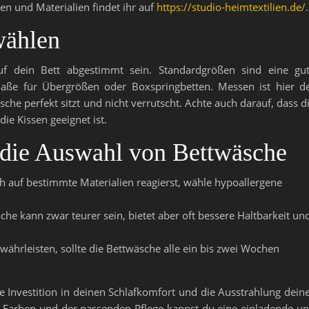
n und Materialien findet ihr auf
https://studio-heimtextilien.de/
.
wählen
f dein Bett abgestimmt sein. Standardgrößen sind eine gu
Maße für Übergrößen oder Boxspringbetten. Messen ist hier d
sche perfekt sitzt und nicht verrutscht. Achte auch darauf, dass d
ie Kissen geeignet ist.
r die Auswahl von Bettwäsche
ch auf bestimmte Materialien reagierst, wähle hypoallergene
che kann zwar teurer sein, bietet aber oft bessere Haltbarkeit un
ährleisten, sollte die Bettwäsche alle ein bis zwei Wochen
e Investition in deinen Schlafkomfort und die Ausstrahlung dein
n, Farben und der passenden Pflege kannst du eine einladende u