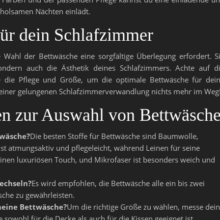
rholsamen Nächten einlädt.
für dein Schlafzimmer
 Wahl der Bettwäsche eine sorgfältige Überlegung erfordert. S
sondern auch die Ästhetik deines Schlafzimmers. Achte auf d
e die Pflege und Größe, um die optimale Bettwäsche für dei
ht einer gelungenen Schlafzimmerverwandlung nichts mehr im Weg
gen zur Auswahl von Bettwäsch
twäsche?
Die besten Stoffe für Bettwäsche sind Baumwolle,
st atmungsaktiv und pflegeleicht, während Leinen für seine
t einen luxuriösen Touch, und Mikrofaser ist besonders weich und
wechseln?
Es wird empfohlen, die Bettwäsche alle ein bis zwei
che zu gewährleisten.
 meine Bettwäsche?
Um die richtige Größe zu wählen, messe dein
 sowohl für die Decke als auch für die Kissen geeignet ist.