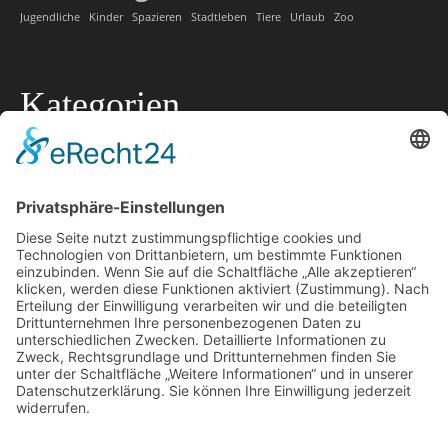
Jugendliche
Kinder
Spazieren
Stadtleben
Tiere
Urlaub
Zoo
Kategorien
Allgemein
Lokale Tipps
Lokaler Ratgeber
Marketing
Offtopic
Technik